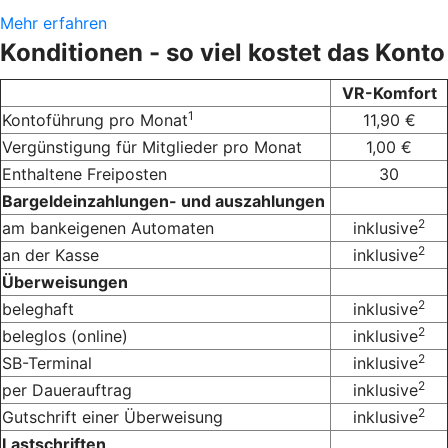
Mehr erfahren
Konditionen - so viel kostet das Konto
VR-Komfort
1
Kontoführung pro Monat
11,90 €
Vergünstigung für Mitglieder pro Monat
1,00 €
Enthaltene Freiposten
30
Bargeldeinzahlungen- und auszahlungen
2
am bankeigenen Automaten
inklusive
2
an der Kasse
inklusive
Überweisungen
2
beleghaft
inklusive
2
beleglos (online)
inklusive
2
SB-Terminal
inklusive
2
per Dauerauftrag
inklusive
2
Gutschrift einer Überweisung
inklusive
Lastschriften