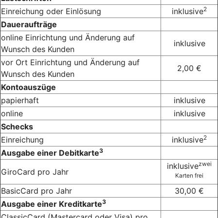
2
Einreichung oder Einlösung
inklusive
Daueraufträge
online Einrichtung und Änderung auf
inklusive
Wunsch des Kunden
vor Ort Einrichtung und Änderung auf
2,00 €
Wunsch des Kunden
Kontoauszüge
papierhaft
inklusive
online
inklusive
Schecks
2
Einreichung
inklusive
3
Ausgabe einer Debitkarte
zwei
inklusive
GiroCard pro Jahr
Karten frei
BasicCard pro Jahr
30,00 €
3
Ausgabe einer Kreditkarte
ClassicCard (Mastercard oder Visa) pro