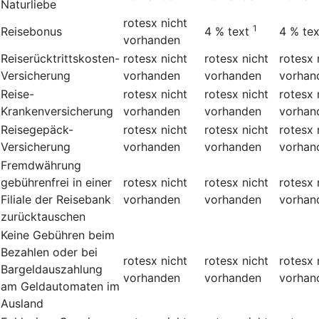
Naturliebe
rotesx
nicht
1
Reisebonus
4 %
text
4 %
tex
vorhanden
Reiserücktrittskosten-
rotesx
nicht
rotesx
nicht
rotesx
Versicherung
vorhanden
vorhanden
vorhan
Reise-
rotesx
nicht
rotesx
nicht
rotesx
Krankenversicherung
vorhanden
vorhanden
vorhan
Reisegepäck-
rotesx
nicht
rotesx
nicht
rotesx
Versicherung
vorhanden
vorhanden
vorhan
Fremdwährung
gebührenfrei in einer
rotesx
nicht
rotesx
nicht
rotesx
Filiale der Reisebank
vorhanden
vorhanden
vorhan
zurücktauschen
Keine Gebühren beim
Bezahlen oder bei
rotesx
nicht
rotesx
nicht
rotesx
Bargeldauszahlung
vorhanden
vorhanden
vorhan
am Geldautomaten im
Ausland