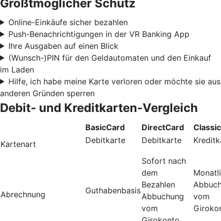
Größtmöglicher Schutz
Online-Einkäufe sicher bezahlen
Push-Benachrichtigungen in der VR Banking App
Ihre Ausgaben auf einen Blick
(Wunsch-)PIN für den Geldautomaten und den Einkauf
im Laden
Hilfe, ich habe meine Karte verloren oder möchte sie aus
anderen Gründen sperren
Debit- und Kreditkarten-Vergleich
BasicCard
DirectCard
Classi
Debitkarte
Debitkarte
Kreditk
Kartenart
Sofort nach
dem
Monatl
Bezahlen
Abbuc
Guthabenbasis
Abrechnung
Abbuchung
vom
vom
Giroko
Girokonto