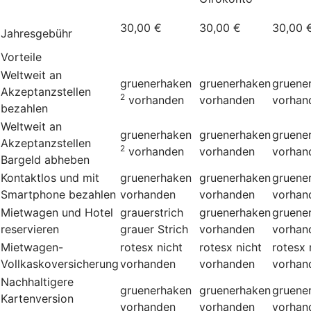
30,00 €
30,00 €
30,00 
Jahresgebühr
Vorteile
Weltweit an
gruenerhaken
gruenerhaken
gruene
Akzeptanzstellen
2
vorhanden
vorhanden
vorhan
bezahlen
Weltweit an
gruenerhaken
gruenerhaken
gruene
Akzeptanzstellen
2
vorhanden
vorhanden
vorhan
Bargeld abheben
Kontaktlos und mit
gruenerhaken
gruenerhaken
gruene
Smartphone bezahlen
vorhanden
vorhanden
vorhan
Mietwagen und Hotel
grauerstrich
gruenerhaken
gruene
reservieren
grauer Strich
vorhanden
vorhan
Mietwagen-
rotesx
nicht
rotesx
nicht
rotesx
Vollkaskoversicherung
vorhanden
vorhanden
vorhan
Nachhaltigere
gruenerhaken
gruenerhaken
gruene
Kartenversion
vorhanden
vorhanden
vorhan