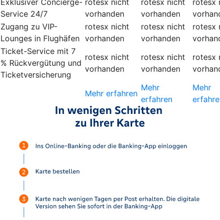
Exklusiver Concierge-
rotesx
nicht
rotesx
nicht
rotesx
Service 24/7
vorhanden
vorhanden
vorhan
Zugang zu VIP-
rotesx
nicht
rotesx
nicht
rotesx
Lounges in Flughäfen
vorhanden
vorhanden
vorhan
Ticket-Service mit 7
rotesx
nicht
rotesx
nicht
rotesx
% Rückvergütung und
vorhanden
vorhanden
vorhan
Ticketversicherung
Mehr
Mehr
Mehr erfahren
erfahren
erfahre