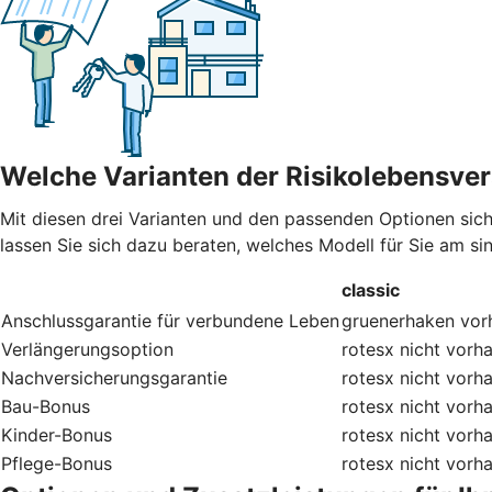
Welche Varianten der Risikolebensver
Mit diesen drei Varianten und den passenden Optionen sic
lassen Sie sich dazu beraten, welches Modell für Sie am sinn
classic
Anschlussgarantie für verbundene Leben
gruenerhaken
vor
Verlängerungsoption
rotesx
nicht vorh
Nachversicherungsgarantie
rotesx
nicht vorh
Bau-Bonus
rotesx
nicht vorh
Kinder-Bonus
rotesx
nicht vorh
Pflege-Bonus
rotesx
nicht vorh