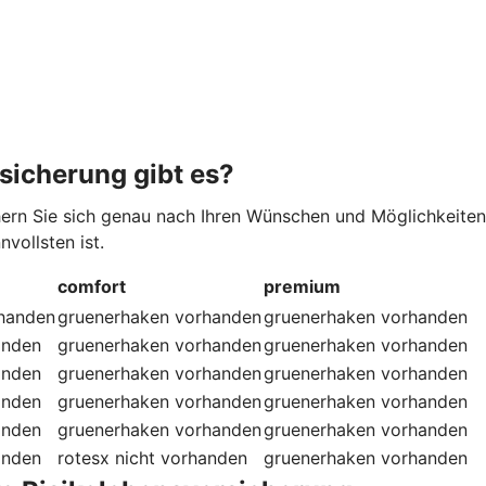
sicherung gibt es?
hern Sie sich genau nach Ihren Wünschen und Möglichkeiten
vollsten ist.
comfort
premium
handen
gruenerhaken
vorhanden
gruenerhaken
vorhanden
anden
gruenerhaken
vorhanden
gruenerhaken
vorhanden
anden
gruenerhaken
vorhanden
gruenerhaken
vorhanden
anden
gruenerhaken
vorhanden
gruenerhaken
vorhanden
anden
gruenerhaken
vorhanden
gruenerhaken
vorhanden
anden
rotesx
nicht vorhanden
gruenerhaken
vorhanden