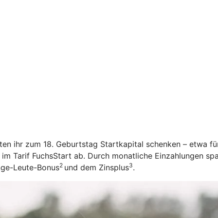
öchten ihr zum 18. Geburtstag Startkapital schenken – etwa f
 im Tarif FuchsStart ab.
Durch monatliche Einzahlungen spar
2
3
unge-Leute-Bonus
und dem Zinsplus
.