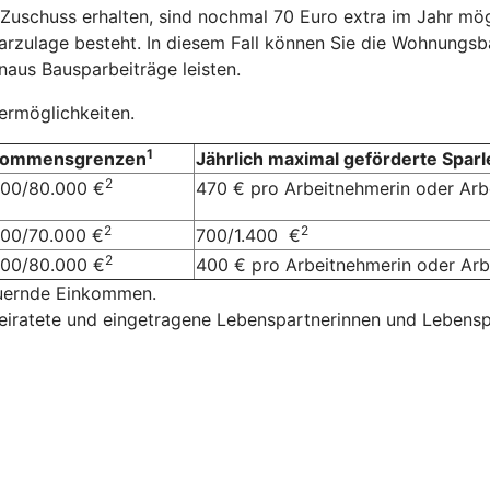
Zuschuss erhalten, sind nochmal 70 Euro extra im Jahr mög
arzulage besteht. In diesem Fall können Sie die Wohnungsb
aus Bausparbeiträge leisten.
dermöglichkeiten.
1
kommensgrenzen
Jährlich maximal geförderte Sparl
2
000/80.000 €
470 € pro Arbeitnehmerin oder Ar
2
2
000/70.000 €
700/1.400 €
2
000/80.000 €
400 € pro Arbeitnehmerin oder A
euernde Einkommen.
eiratete und eingetragene Lebenspartnerinnen und Lebensp