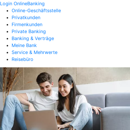
Login OnlineBanking
Online-Geschäftsstelle
Privatkunden
Firmenkunden
Private Banking
Banking & Verträge
Meine Bank
Service & Mehrwerte
Reisebüro