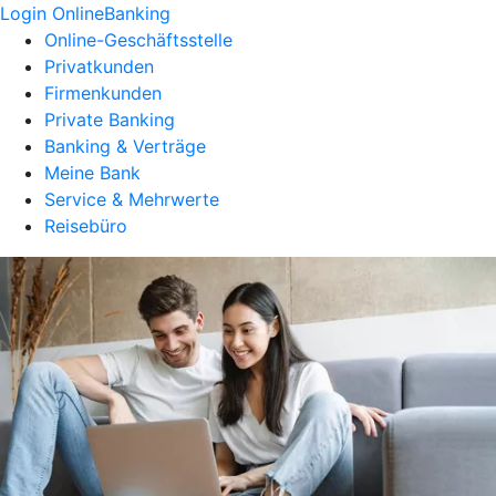
Login OnlineBanking
Online-Geschäftsstelle
Privatkunden
Firmenkunden
Private Banking
Banking & Verträge
Meine Bank
Service & Mehrwerte
Reisebüro